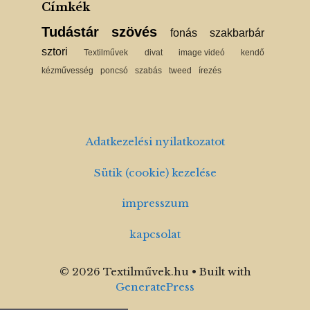
Címkék
Tudástár
szövés
fonás
szakbarbár
sztori
Textilművek
divat
image videó
kendő
kézművesség
poncsó
szabás
tweed
írezés
Adatkezelési nyilatkozatot
Sütik (cookie) kezelése
impresszum
kapcsolat
© 2026 Textilművek.hu
• Built with
GeneratePress