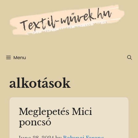
to
content
Menu
alkotások
Meglepetés Mici
poncsó
June 28, 2024
by
Rekenei Ferenc