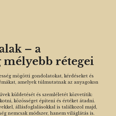
lak – a
 mélyebb rétegei
sség mögötti gondolatokat, kérdéseket és
 témákat, amelyek túlmutatnak az anyagokon
vek küldetését és szemléletét közvetítik:
kotni, közösséget építeni és értéket átadni.
kkel, állásfoglalásokkal is találkozol majd,
ég nemcsak módszer, hanem világlátás is.