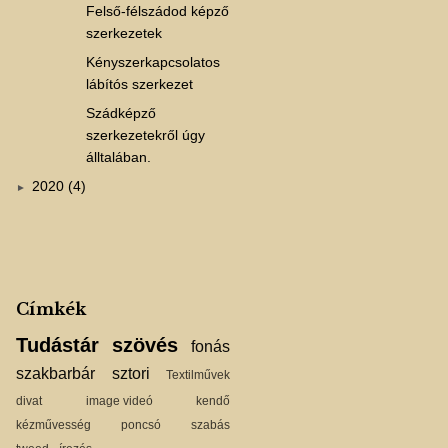
Felső-félszádod képző
szerkezetek
Kényszerkapcsolatos
lábítós szerkezet
Szádképző
szerkezetekről úgy
álltalában.
2020 (4)
►
Címkék
Tudástár
szövés
fonás
szakbarbár
sztori
Textilművek
divat
image videó
kendő
kézművesség
poncsó
szabás