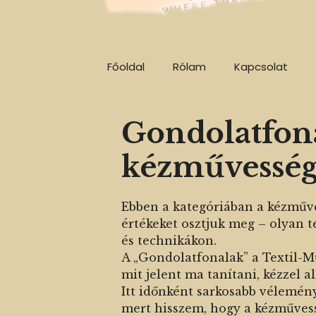
Főoldal
Rólam
Kapcsolat
Gondolatfona
kézművesség
Ebben a kategóriában a kézműve
értékeket osztjuk meg – olyan
és technikákon.
A „Gondolatfonalak” a Textil-Mű
mit jelent ma tanítani, kézzel al
Itt időnként sarkosabb véleménye
mert hisszem, hogy a kézművess