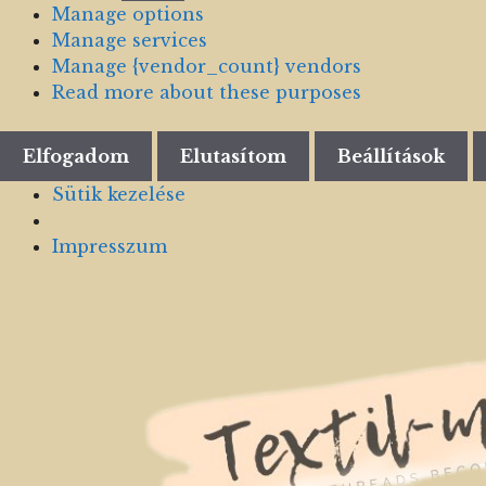
Manage options
Manage services
Manage {vendor_count} vendors
Read more about these purposes
Elfogadom
Elutasítom
Beállítások
Sütik kezelése
Impresszum
Skip
to
content